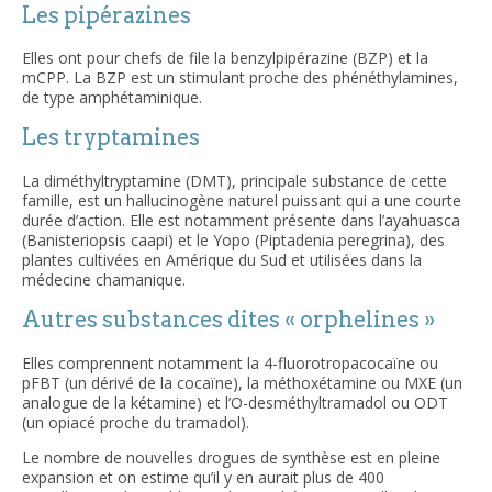
Les pipérazines
Elles ont pour chefs de file la benzylpipérazine (BZP) et la
mCPP. La BZP est un stimulant proche des phénéthylamines,
de type amphétaminique.
Les tryptamines
La diméthyltryptamine (DMT), principale substance de cette
famille, est un hallucinogène naturel puissant qui a une courte
durée d’action. Elle est notamment présente dans l’ayahuasca
(Banisteriopsis caapi) et le Yopo (Piptadenia peregrina), des
plantes cultivées en Amérique du Sud et utilisées dans la
médecine chamanique.
Autres substances dites « orphelines »
Elles comprennent notamment la 4-fluorotropacocaïne ou
pFBT (un dérivé de la cocaïne), la méthoxétamine ou MXE (un
analogue de la kétamine) et l’O-desméthyltramadol ou ODT
(un opiacé proche du tramadol).
Le nombre de nouvelles drogues de synthèse est en pleine
expansion et on estime qu’il y en aurait plus de 400