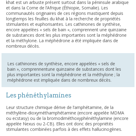
khat est un arbuste présent surtout dans la péninsule arabique
et dans la Corne de l’Afrique (Éthiopie, Somalie). Les
communautés originaires de ces régions mastiquent depuis
longtemps les feuilles du khat à la recherche de propriétés
stimulantes et euphorisantes. Les cathinones de synthèse,
encore appelées « sels de bain », comprennent une quinzaine
de substances dont les plus importantes sont la méphédrone
et la méthylone. La méphédrone a été impliquée dans de
nombreux décès.
Les cathinones de synthèse, encore appelées « sels de
bain », comprennentune quinzaine de substances dont les
plus importantes sont la méphédrone et la méthylone ; la
méphédrone est impliquée dans de nombreux décès.
Les phénéthylamines
Leur structure chimique dérive de l’amphétamine, de la
méthylène-dioxyméthamphétamine (encore appelée MDMA
ou ecstasy) ou de la bromodiméthoxyphénéthylamine (encore
appelée Nexus ou 2-CB). Elles ont donc des propriétés
stimulantes combinées parfois à des effets hallucinogènes.