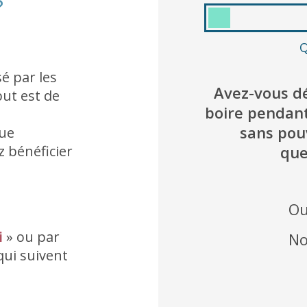
?
Q
é par les
Avez-vous dé
ut est de
boire pendan
sans pou
nue
que
z bénéficier
Ou
i
» ou par
N
qui suivent