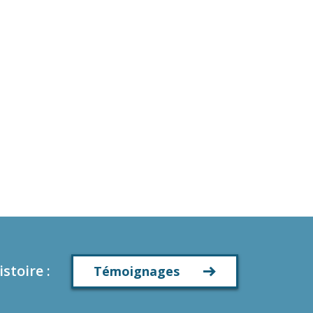
istoire
:
Témoignages