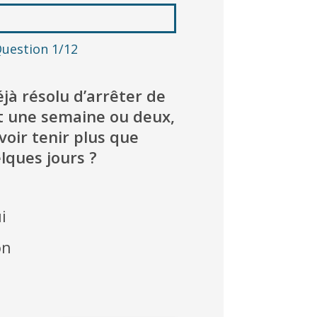
uestion 1/12
jà résolu d’arrêter de
t une semaine ou deux,
voir tenir plus que
lques jours ?
i
on