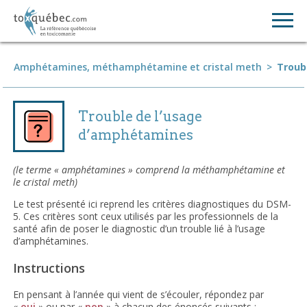
Amphétamines, méthamphétamine et cristal meth
>
Troub
Trouble de l’usage
d’amphétamines
(le terme « amphétamines » comprend la méthamphétamine et
le cristal meth)
Le test présenté ici reprend les critères diagnostiques du DSM-
5. Ces critères sont ceux utilisés par les professionnels de la
santé afin de poser le diagnostic d’un trouble lié à l’usage
d’amphétamines.
Instructions
En pensant à l’année qui vient de s’écouler, répondez par
«
oui
» ou par «
non
» à chacun des énoncés suivants :