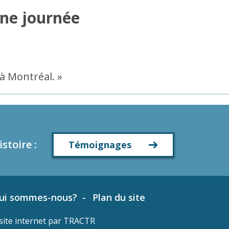
une journée
à Montréal. »
istoire
:
Témoignages
ui sommes-nous?
Plan du site
site internet par
TRACTR