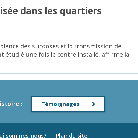
isée dans les quartiers
évalence des surdoses et la transmission de
tudié une fois le centre installé, affirme la
istoire
:
Témoignages
ui sommes-nous?
Plan du site