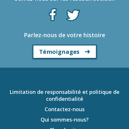
Parlez-nous de votre histoire
Témoignages
Limitation de responsabilité et politique de
confidentialité
Contactez-nous
Qui sommes-nous?