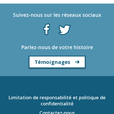
Suivez-nous sur les réseaux sociaux
Parlez-nous de votre histoire
Témoignages
Limitation de responsabilité et politique de
confidentialité
Contactez-nous