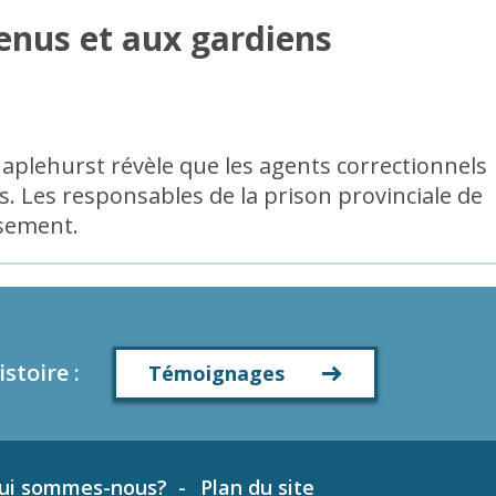
tenus et aux gardiens
Maplehurst révèle que les agents correctionnels
. Les responsables de la prison provinciale de
ssement.
istoire
:
Témoignages
ui sommes-nous?
Plan du site